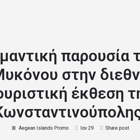
Αρχική
Ανακαλ
μαντική παρουσία 
υκόνου στην διεθ
ουριστική έκθεση τ
Κωνσταντινούπολης
Aegean Islands Promo
Ιαν
29
Share post