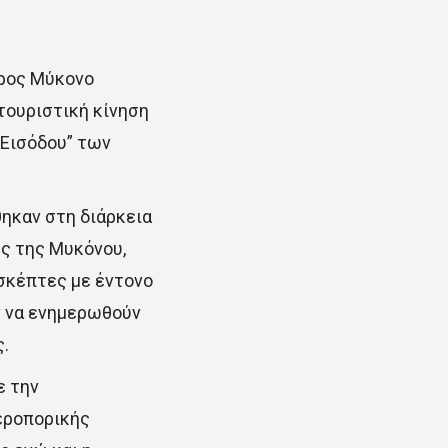
ρος Μύκονο
 τουριστική κίνηση
 Εισόδου” των
ηκαν στη διάρκεια
ς της Μυκόνου,
σκέπτες με έντονο
ν να ενημερωθούν
.
ε την
εροπορικής