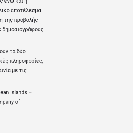
ς ενώ και η
ελικό αποτέλεσμα
ση της προβολής
με δημοσιογράφους
ουν τα δύο
ικές πληροφορίες,
νία με τις
ean Islands –
mpany of