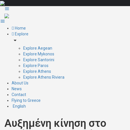
Home
Explore
arrow_drop_down
Explore Aegean
Explore Mykonos
Explore Santorini
Explore Paros
Explore Athens
Explore Athens Riviera
About Us
News
Contact
Flying to Greece
English
Αυξημένη κίνηση στο